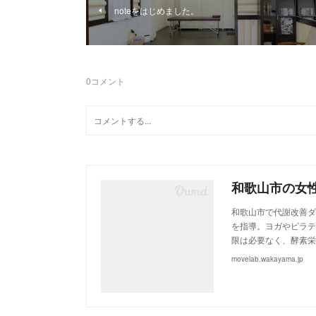
noteをはじめました。
0
コメント
和歌山市で代謝改善ダ
を指導。ヨガやピラテ
限は必要なく、酵素栄
movelab.wakayama.jp