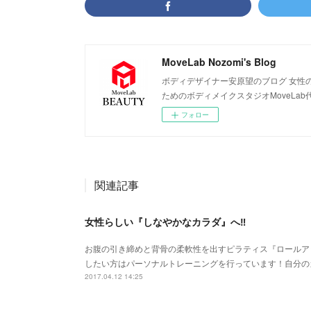
MoveLab Nozomi's Blog
ボディデザイナー安原望のブログ 女性
ためのボディメイクスタジオMoveLa
フォロー
関連記事
女性らしい『しなやかなカラダ』へ‼
お腹の引き締めと背骨の柔軟性を出すピラティス『ロールア
したい方はパーソナルトレーニングを行っています！自分の
2017.04.12 14:25