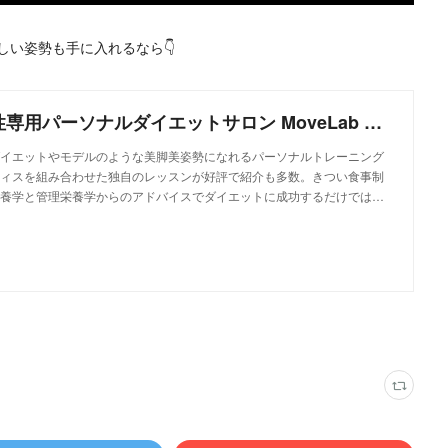
い姿勢も手に入れるなら👇
和歌山市の女性専用パーソナルダイエットサロン MoveLab BEAUTY－ムーブラボビューティー
イエットやモデルのような美脚美姿勢になれるパーソナルトレーニング
ィスを組み合わせた独自のレッスンが好評で紹介も多数。きつい食事制
養学と管理栄養学からのアドバイスでダイエットに成功するだけでは…