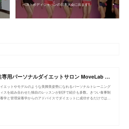
ベストボディジャパンの日本大会に出ます‼️
和歌山市の女性専用パーソナルダイエットサロン MoveLab BEAUTY－ムーブラボビューティー
イエットやモデルのような美脚美姿勢になれるパーソナルトレーニング
ィスを組み合わせた独自のレッスンが好評で紹介も多数。きつい食事制
養学と管理栄養学からのアドバイスでダイエットに成功するだけでは…