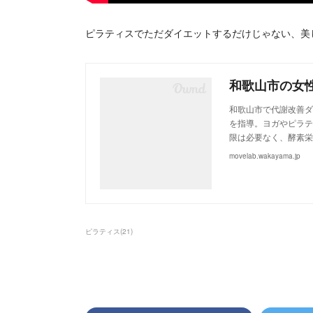
ピラティスでただダイエットするだけじゃない、美し
和歌山市で代謝改善ダ
を指導。ヨガやピラテ
限は必要なく、酵素栄
movelab.wakayama.jp
ピラティス
(
21
)